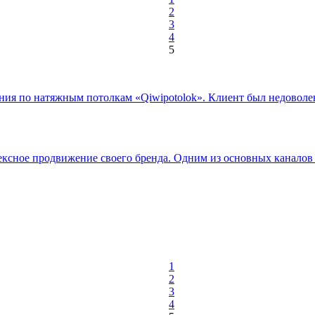
2
3
4
5
ания по натяжным потолкам «Qiwipotolok». Клиент был недоволе
плексное продвижение своего бренда. Одним из основных каналов
1
2
3
4