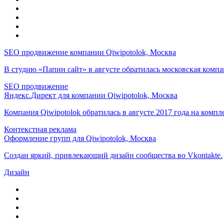
SEO продвижение компании Qiwipotolok, Москва
В студию «Папин сайт» в августе обратилась московская комп
SEO продвижение
Яндекс.Директ для компании Qiwipotolok, Москва
Компания Qiwipotolok обратилась в августе 2017 года на ком
Контекстная реклама
Оформление групп для Qiwipotolok, Москва
Создан яркий, привлекающий дизайн сообщества во Vkontakte.
Дизайн