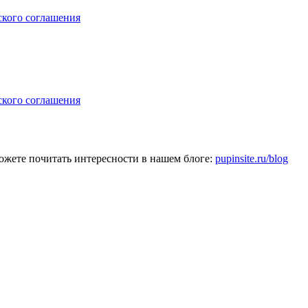
ского соглашения
ского соглашения
ожете почитать интересности в нашем блоге:
pupinsite.ru/blog