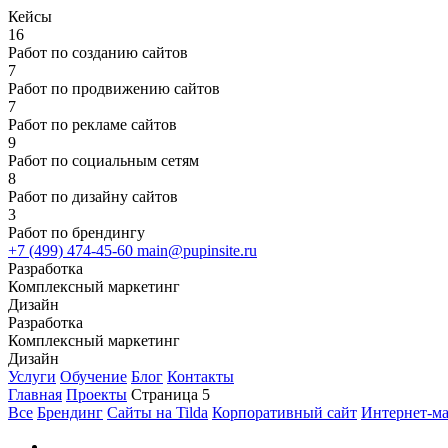
Кейсы
16
Работ по созданию сайтов
7
Работ по продвижению сайтов
7
Работ по рекламе сайтов
9
Работ по социальным сетям
8
Работ по дизайну сайтов
3
Работ по брендингу
+7 (499) 474-45-60
main@pupinsite.ru
Разработка
Комплексный маркетинг
Дизайн
Разработка
Комплексный маркетинг
Дизайн
Услуги
Обучение
Блог
Контакты
Главная
Проекты
Страница 5
Все
Брендинг
Сайты на Tilda
Корпоративный сайт
Интернет-ма