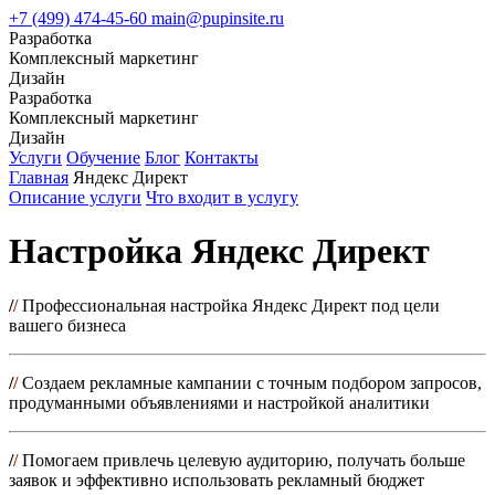
+7 (499) 474-45-60
main@pupinsite.ru
Разработка
Комплексный маркетинг
Дизайн
Разработка
Комплексный маркетинг
Дизайн
Услуги
Обучение
Блог
Контакты
Главная
Яндекс Директ
Описание услуги
Что входит в услугу
Настройка Яндекс Директ
/
/
Профессиональная настройка Яндекс Директ под цели
вашего бизнеса
/
/
Создаем рекламные кампании с точным подбором запросов,
продуманными объявлениями и настройкой аналитики
/
/
Помогаем привлечь целевую аудиторию, получать больше
заявок и эффективно использовать рекламный бюджет