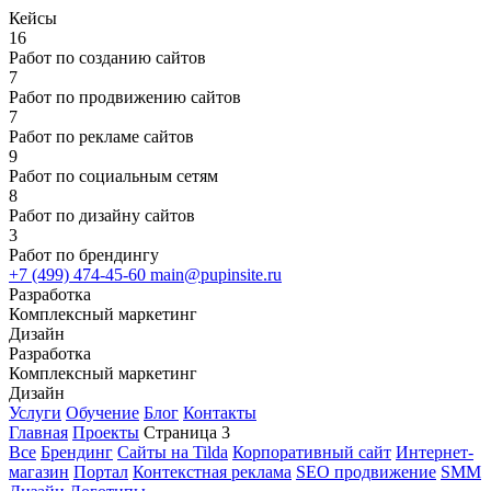
Кейсы
16
Работ по созданию сайтов
7
Работ по продвижению сайтов
7
Работ по рекламе сайтов
9
Работ по социальным сетям
8
Работ по дизайну сайтов
3
Работ по брендингу
+7 (499) 474-45-60
main@pupinsite.ru
Разработка
Комплексный маркетинг
Дизайн
Разработка
Комплексный маркетинг
Дизайн
Услуги
Обучение
Блог
Контакты
Главная
Проекты
Страница 3
Все
Брендинг
Сайты на Tilda
Корпоративный сайт
Интернет-
магазин
Портал
Контекстная реклама
SEO продвижение
SMM