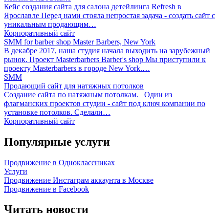
Кейс создания сайта для салона детейлинга Refresh в
Ярославле Перед нами стояла непростая задача - создать сайт с
уникальным продающим…
Корпоративный сайт
SMM for barber shop Master Barbers, New York
В декабре 2017, наша студия начала выходить на зарубежный
рынок. Проект Masterbarbers Barber's shop Мы приступили к
проекту Masterbarbers в городе New York.…
SMM
Продающий сайт для натяжных потолков
Создание сайта по натяжным потолкам. Один из
флагманских проектов студии - сайт под ключ компании по
установке потолков. Сделали…
Корпоративный сайт
Популярные услуги
Продвижение в Одноклассниках
Услуги
Продвижение Инстаграм аккаунта в Москве
Продвижение в Facebook
Читать новости