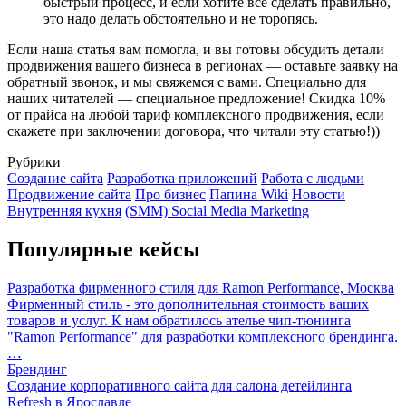
быстрый процесс, и если хотите всё сделать правильно,
это надо делать обстоятельно и не торопясь.
Если наша статья вам помогла, и вы готовы обсудить детали
продвижения вашего бизнеса в регионах — оставьте заявку на
обратный звонок, и мы свяжемся с вами. Специально для
наших читателей — специальное предложение! Скидка 10%
от прайса на любой тариф комплексного продвижения, если
скажете при заключении договора, что читали эту статью!))
Рубрики
Создание сайта
Разработка приложений
Работа с людьми
Продвижение сайта
Про бизнес
Папина Wiki
Новости
Внутренняя кухня
(SMM) Social Media Marketing
Популярные кейсы
Разработка фирменного стиля для Ramon Performance, Москва
Фирменный стиль - это дополнительная стоимость ваших
товаров и услуг. К нам обратилось ателье чип-тюнинга
"Ramon Performance" для разработки комплексного брендинга.
…
Брендинг
Создание корпоративного сайта для салона детейлинга
Refresh в Ярославле