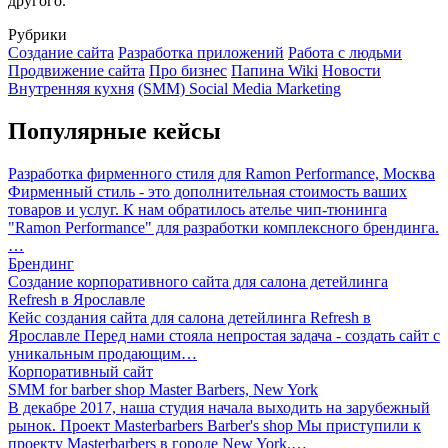
другого.
Рубрики
Создание сайта
Разработка приложений
Работа с людьми
Продвижение сайта
Про бизнес
Папина Wiki
Новости
Внутренняя кухня
(SMM) Social Media Marketing
Популярные кейсы
Разработка фирменного стиля для Ramon Performance, Москва
Фирменный стиль - это дополнительная стоимость ваших
товаров и услуг. К нам обратилось ателье чип-тюнинга
"Ramon Performance" для разработки комплексного брендинга.
…
Брендинг
Создание корпоративного сайта для салона детейлинга
Refresh в Ярославле
Кейс создания сайта для салона детейлинга Refresh в
Ярославле Перед нами стояла непростая задача - создать сайт с
уникальным продающим…
Корпоративный сайт
SMM for barber shop Master Barbers, New York
В декабре 2017, наша студия начала выходить на зарубежный
рынок. Проект Masterbarbers Barber's shop Мы приступили к
проекту Masterbarbers в городе New York.…